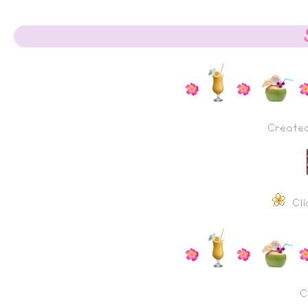
Create
Cli
C